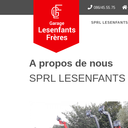
Skip
086/45.55.75
to
content
SPRL LESENFANT
A propos de nous
SPRL LESENFANTS