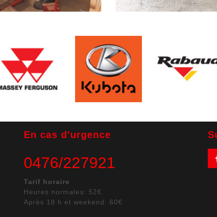
En cas d'urgence
S
0476/227921
Tarif horaire
Heures normales: 52€
Après 18 h et weekend: 60€