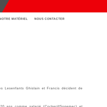
NOTRE MATÉRIEL
NOUS CONTACTER
es Lesenfants Ghislain et Francis décident de
é 20 ans comme salarié (Cockerill­Sogemec) et